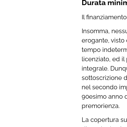
Durata mini
Il finanziament
Insomma, nessun
erogante, visto 
tempo indeterm
licenziato, ed i
integrale. Dunque
sottoscrizione d
nel secondo im
90esimo anno di
premorienza.
La copertura sul