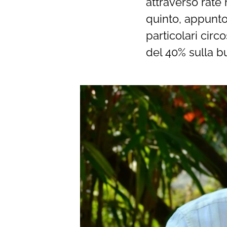
attraverso rate
quinto, appunto,
particolari circ
del 40% sulla b