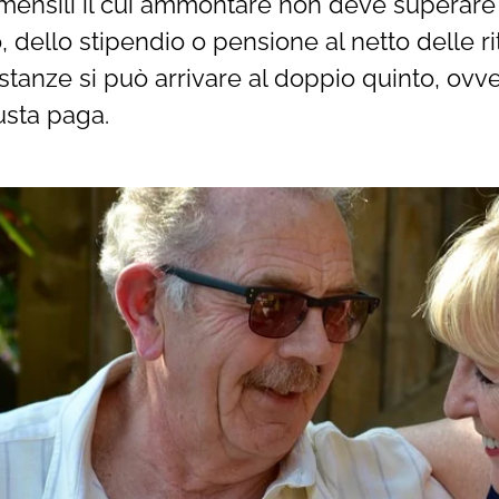
 mensili il cui ammontare non deve superare 
 dello stipendio o pensione al netto delle rit
ostanze si può arrivare al doppio quinto, ovve
usta paga.