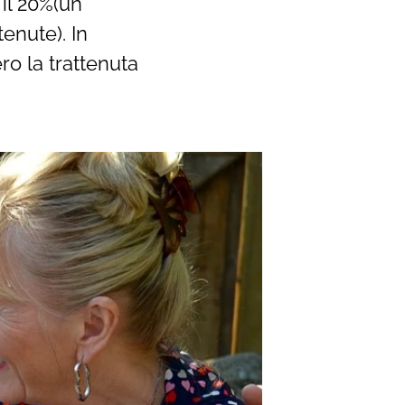
il 20%(un
enute). In
ro la trattenuta