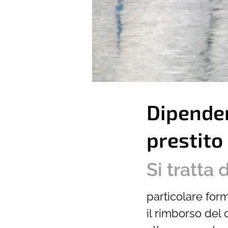
Dipenden
prestito
Si tratta 
particolare for
il rimborso del 