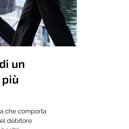
di un
 più
rra che comporta
del debitore