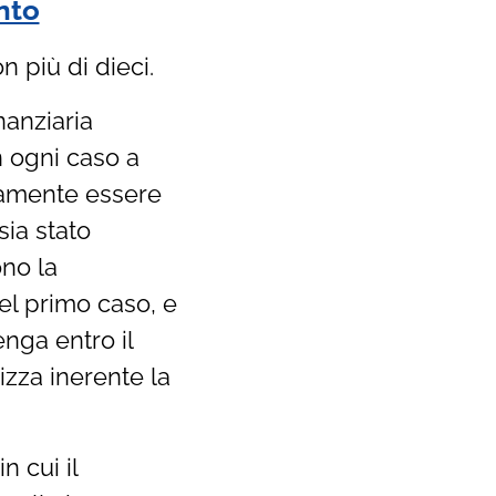
nto
 più di dieci.
anziaria
n ogni caso a
camente essere
sia stato
ono la
nel primo caso, e
nga entro il
zza inerente la
n cui il