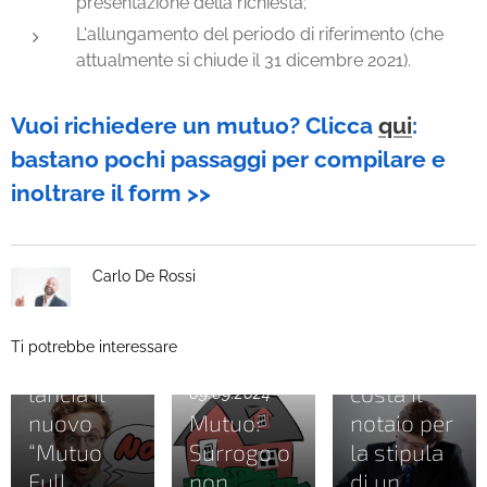
presentazione della richiesta;
L'allungamento del periodo di riferimento (che
attualmente si chiude il 31 dicembre 2021).
Vuoi richiedere un mutuo? Clicca
qui
:
bastano pochi passaggi per compilare e
inoltrare il form >>
23.09.2024
Carlo De Rossi
Crédit
Agricole
30.08.2024
Ti potrebbe interessare
Italia
Quanto
lancia il
costa il
09.09.2024
nuovo
Mutuo:
notaio per
“Mutuo
Surrogo o
la stipula
25.03.2024
Full
non
di un