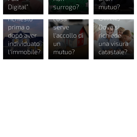
Il mutuo
11.10.2023
Digital”
surrogo?
mutuo?
va
Cos'è e a
richiesto
cosa
15.06.2023
prima o
serve
Dove si
dopo aver
l'accollo di
richiede
individuato
un
una visura
l'immobile?
mutuo?
catastale?