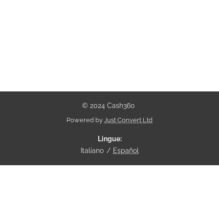
© 2024 Cash360
Powered by
Just Convert Ltd
Lingue
Italiano
Español
Cash360 è un blog
Non è un mediatore creditizio e non offre consulenza su prestiti e
finanziamenti
Il proprietario di questo sito Web può essere ricompensato in cambio del
posizionamento in primo piano di determinati prodotti e servizi sponsorizzati