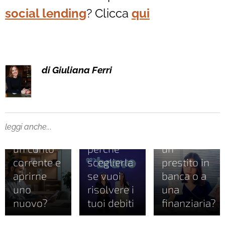
social lending
? Clicca
qui
di Giuliana Ferri
18.06.2025
28.02.2025
17.10.2024
Come
Go bravo,
È meglio
leggi anche..
.
chiudere
cos'è e
chiedere
un conto
perchè
un
corrente e
sceglierla
prestito in
aprirne
se vuoi
banca o a
uno
risolvere i
una
nuovo?
tuoi debiti
finanziaria?