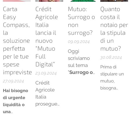
conto
da oltre
corrente
Carta
Crédit
Mutuo:
Quanto
tredici anni
possono
Easy
Agricole
Surrogo o
costa il
in Europa e
essere varie
Compass,
Italia
non
notaio per
America
e differenti da
la
lancia il
surrogo?
la stipula
Latina, con
persona a
soluzione
nuovo
di un
oltre
09.09.2024
persona.
perfetta
“Mutuo
mutuo?
400.000
Oggi
per le tue
Full
famiglie
30.08.2024
scriviamo
spese
Digital”
aiutate a
sul tema
Prima di
impreviste
risolvere i
"
S
urrogo
o
23.09.2024
stipulare un
non
problemi
27.09.2024
mutuo,
Crédit
surrugo?
"
finanziari.
Il
bisogna
Agricole
Hai bisogno
sempre
suo obiettivo
Italia
di urgente
valutarne la
è concedere
prosegue
liquidità o
convenienza
un'opportunità
sulla strada
una
e avere un
a chiunque
dell'innovazione
soluzione
quadro chiaro
aspiri a
sulla
che ti
delle spese
liberarsi dai