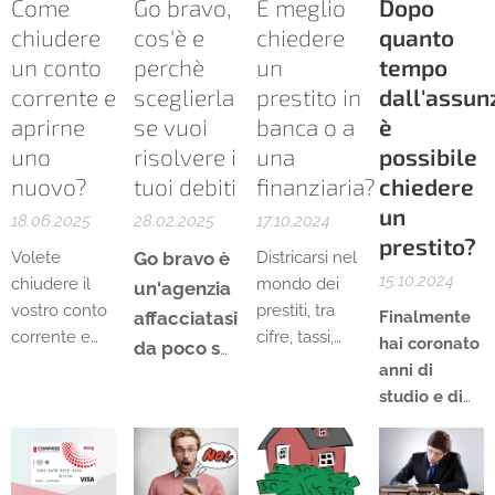
Come
Go bravo,
È meglio
Dopo
chiudere
cos'è e
chiedere
quanto
un conto
perchè
un
tempo
corrente e
sceglierla
prestito in
dall'assun
aprirne
se vuoi
banca o a
è
uno
risolvere i
una
possibile
nuovo?
tuoi debiti
finanziaria?
chiedere
un
18.06.2025
28.02.2025
17.10.2024
prestito?
Volete
Go bravo è
Districarsi nel
15.10.2024
chiudere il
mondo dei
un'agenzia
vostro conto
prestiti, tra
affacciatasi
Finalmente
corrente e
cifre, tassi,
hai coronato
da poco sul
aprirne uno
rate e
anni di
mercato
nuovo? Le
requisiti, non
studio e di
italiano,
motivazioni
è semplice.
stage quasi
anche se è
per voler
gratuiti
già attiva
chiudere un