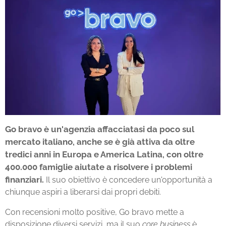
Go bravo è un'agenzia affacciatasi da poco sul
mercato italiano, anche se è già attiva da oltre
tredici anni in Europa e America Latina, con oltre
400.000 famiglie aiutate a risolvere i problemi
finanziari.
Il suo obiettivo è concedere un'opportunità a
chiunque aspiri a liberarsi dai propri debiti.
Con recensioni molto positive, Go bravo mette a
disposizione diversi servizi, ma il suo
core business
è