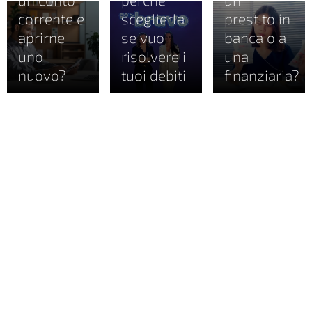
corrente e
sceglierla
prestito in
aprirne
se vuoi
banca o a
uno
risolvere i
una
nuovo?
tuoi debiti
finanziaria?