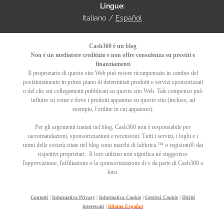
Lingue
Italiano
Español
Cash360 è un blog
Non è un mediatore creditizio e non offre consulenza su prestiti e
finanziamenti
Il proprietario di questo sito Web può essere ricompensato in cambio del
posizionamento in primo piano di determinati prodotti e servizi sponsorizzati
o del clic sui collegamenti pubblicati su questo sito Web. Tale compenso può
influire su come e dove i prodotti appaiono su questo sito (incluso, ad
esempio, l'ordine in cui appaiono).
Per gli argomenti trattati nel blog, Cash360 non è responsabile per
raccomandazioni, sponsorizzazioni e recensioni.
Tutti i servizi, i loghi e i
nomi delle società citate nel blog sono marchi di fabbrica ™ o registrati® dai
rispettivi proprietari.
Il loro utilizzo non significa né suggerisce
l'approvazione, l'affiliazione o la sponsorizzazione di o da parte di Cash360 o
loro.
Contatti
|
Informativa Privacy
|
Informativa Cookie
|
Gestisci Cookie
|
Diritti
interessati
|
Idioma Español