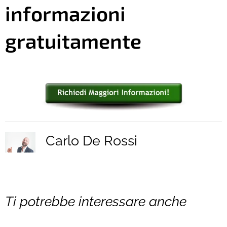
informazioni
gratuitamente
Carlo De Rossi
18.06.2025
28.02.2025
17.10.2024
Come
Go bravo,
È meglio
Ti potrebbe interessare anche
chiudere
cos'è e
chiedere
un conto
perchè
un