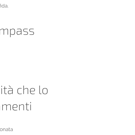
ida.
Compass
ità che lo
iamenti
fonata