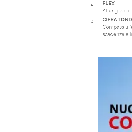
FLEX
Allungare o d
CIFRA TON
Compass ti fa
scadenza e 