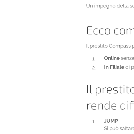
Un impegno della so
Ecco com
Il prestito Compass 
Online
senza 
In Filiale
di p
Il presti
rende dif
JUMP
Si può salta