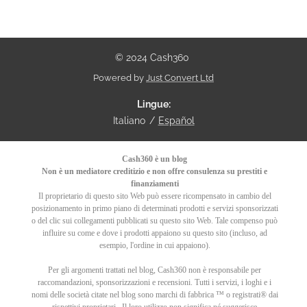
© 2024 Cash360
Powered by
Just Convert Ltd
Lingue
Italiano
Español
Cash360 è un blog
Non è un mediatore creditizio e non offre consulenza su prestiti e
finanziamenti
Il proprietario di questo sito Web può essere ricompensato in cambio del
posizionamento in primo piano di determinati prodotti e servizi sponsorizzati
o del clic sui collegamenti pubblicati su questo sito Web. Tale compenso può
influire su come e dove i prodotti appaiono su questo sito (incluso, ad
esempio, l'ordine in cui appaiono).
Per gli argomenti trattati nel blog, Cash360 non è responsabile per
raccomandazioni, sponsorizzazioni e recensioni.
Tutti i servizi, i loghi e i
nomi delle società citate nel blog sono marchi di fabbrica ™ o registrati® dai