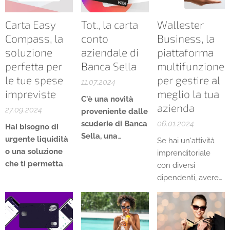
Carta Easy
Tot., la carta
Wallester
Compass, la
conto
Business, la
soluzione
aziendale di
piattaforma
perfetta per
Banca Sella
multifunzione
le tue spese
per gestire al
11.07.2024
impreviste
meglio la tua
C'è una novità
azienda
27.09.2024
proveniente dalle
scuderie di Banca
06.01.2024
Hai bisogno di
Sella, una
urgente liquidità
Se hai un'attività
soluzione che sta
o una soluzione
imprenditoriale
già riscuotendo
che ti permetta di
con diversi
molto successo,
rimborsare le tue
dipendenti, avere
sia per le
spese con
accesso a una
modalità di
comodità?
serie di carte
utilizzo che per
aziendali può
quella di
essere utile al fine