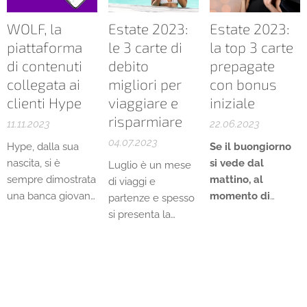
gestione.
di organizzare al
WOLF, la
Estate 2023:
Estate 2023:
meglio le spese e
piattaforma
le 3 carte di
la top 3 carte
gestire le risorse
della tua impresa
di contenuti
debito
prepagate
in modo sempre
collegata ai
migliori per
con bonus
più smart.
clienti Hype
viaggiare e
iniziale
risparmiare
11.11.2023
22.06.2023
04.07.2023
Hype, dalla sua
Se il buongiorno
nascita, si è
si vede dal
Luglio è un mese
sempre dimostrata
mattino, al
di viaggi e
una banca giovane
momento di
partenze e spesso
e all'avanguardia.
scegliere una
si presenta la
E continua a
nuova carta per
necessità di dover
esserlo
tutelare i propri
gestire al meglio
introducendo una
risparmi, si sarà
le proprie finanze
novità per i suoi
certamente più
al di fuori dei
clienti Premium e
portati a
confini nazionali.