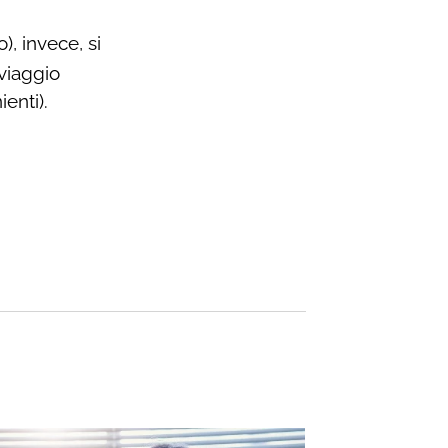
, invece, si
 viaggio
enti).