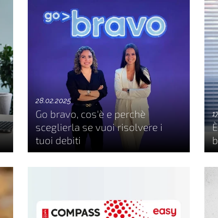
28.02.2025
Go bravo, cos'è e perchè
1
sceglierla se vuoi risolvere i
È
tuoi debiti
b