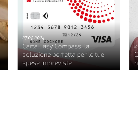
27.09.2024
Carta Easy Compass, la
2
soluzione perfetta per le tue
C
spese impreviste
n