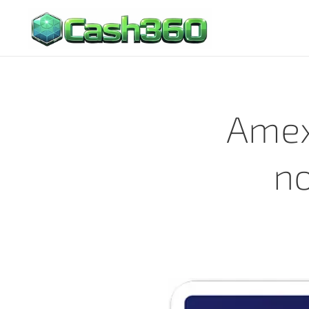
Amex
no