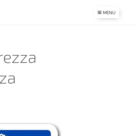
MENU
rezza
nza