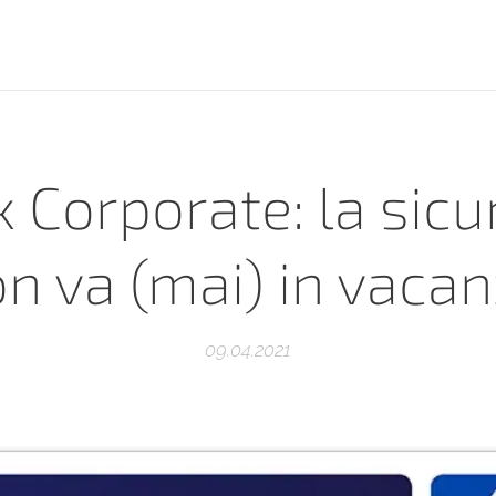
 Corporate: la sicu
n va (mai) in vaca
09.04.2021