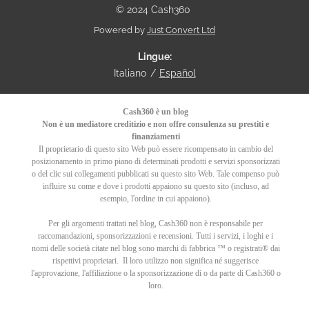
© 2024 Cash360
Powered by
Just Convert Ltd
Lingue
Italiano
Español
Cash360 è un blog
Non è un mediatore creditizio e non offre consulenza su prestiti e
finanziamenti
Il proprietario di questo sito Web può essere ricompensato in cambio del
posizionamento in primo piano di determinati prodotti e servizi sponsorizzati
o del clic sui collegamenti pubblicati su questo sito Web. Tale compenso può
influire su come e dove i prodotti appaiono su questo sito (incluso, ad
esempio, l'ordine in cui appaiono).
Per gli argomenti trattati nel blog, Cash360 non è responsabile per
raccomandazioni, sponsorizzazioni e recensioni.
Tutti i servizi, i loghi e i
nomi delle società citate nel blog sono marchi di fabbrica ™ o registrati® dai
rispettivi proprietari.
Il loro utilizzo non significa né suggerisce
l'approvazione, l'affiliazione o la sponsorizzazione di o da parte di Cash360 o
loro.