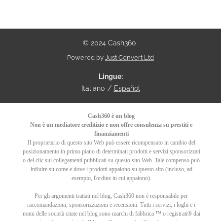
© 2024 Cash360
Powered by
Just Convert Ltd
Lingue
Italiano
Español
Cash360 è un blog
Non è un mediatore creditizio e non offre consulenza su prestiti e
finanziamenti
Il proprietario di questo sito Web può essere ricompensato in cambio del
posizionamento in primo piano di determinati prodotti e servizi sponsorizzati
o del clic sui collegamenti pubblicati su questo sito Web. Tale compenso può
influire su come e dove i prodotti appaiono su questo sito (incluso, ad
esempio, l'ordine in cui appaiono).
Per gli argomenti trattati nel blog, Cash360 non è responsabile per
raccomandazioni, sponsorizzazioni e recensioni.
Tutti i servizi, i loghi e i
nomi delle società citate nel blog sono marchi di fabbrica ™ o registrati® dai