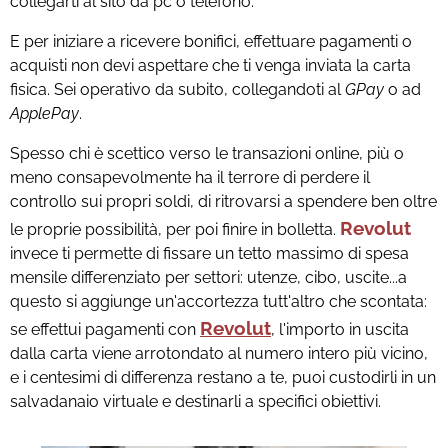
collegarti al sito da pc o telefono.
E per iniziare a ricevere bonifici, effettuare pagamenti o
acquisti non devi aspettare che ti venga inviata la carta
fisica. Sei operativo da subito, collegandoti al
GPay
o ad
ApplePay
.
Spesso chi è scettico verso le transazioni online, più o
meno consapevolmente ha il terrore di perdere il
controllo sui propri soldi, di ritrovarsi a spendere ben oltre
Revolut
le proprie possibilità, per poi finire in bolletta.
invece ti permette di fissare un tetto massimo di spesa
mensile differenziato per settori: utenze, cibo, uscite...a
questo si aggiunge un'accortezza tutt'altro che scontata:
Revolut
se effettui pagamenti con
, l'importo in uscita
dalla carta viene arrotondato al numero intero più vicino,
e i centesimi di differenza restano a te, puoi custodirli in un
salvadanaio virtuale e destinarli a specifici obiettivi.