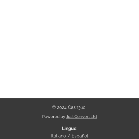
© 2024 Cash360
Powered by
Just Convert Ltd
Lingue
Italiano
Español