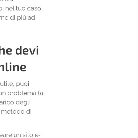
: nel tuo caso,
ne di più ad
he devi
nline
nutile, puoi
 un problema (a
arico degli
e metodo di
eare un sito
e-