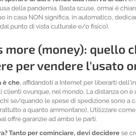
sa della pandemia. Basta scuse, ormai è chiaro
o in casa NON significa, in automatico, dedicar
(dal punto di vista culturale e/o fisico).
is more (money): quello c
re per vendere l'usato o
a è che
, affidandoti a Internet per liberarti dell'i
li clienti ovunque, nel mondo. La distanza on è
ichi se/quando le spese di spedizione sono a c
prattutto a quanto ammontano). Utilizzare com
 offre garanzie ad ambo le parti.
ra? Tanto per cominciare, devi decidere
se cr