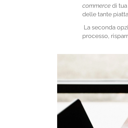
commerce
di tua
delle tante piatt
La seconda opzio
processo, rispar