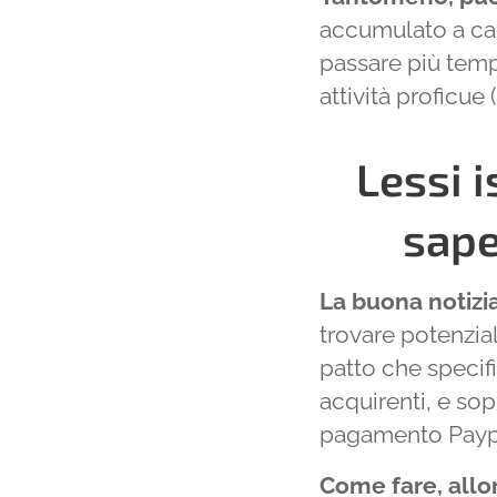
accumulato a cau
passare più temp
attività proficue 
Lessi 
sape
La buona notizi
trovare potenzia
patto che specif
acquirenti, e so
pagamento Paypal
Come fare, allo