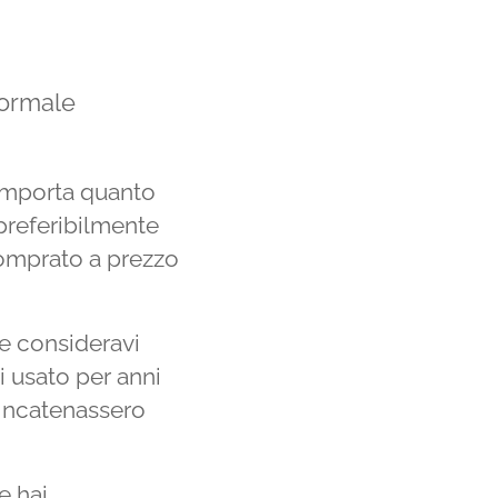
normale
mporta quanto
 preferibilmente
comprato a prezzo
he consideravi
i usato per anni
i incatenassero
e hai