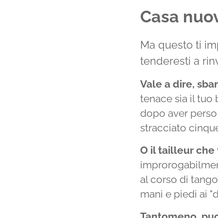
Casa nuova
Ma questo ti i
tenderesti a rinv
Vale a dire, sbar
tenace sia il tuo
dopo aver perso 
stracciato cinque
O il tailleur ch
improrogabilmente
al corso di tango
mani e piedi ai "d
Tantomeno, puoi 