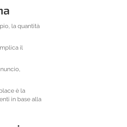
ma
io, la quantità
implica il
nnuncio,
lace è la
enti in base alla