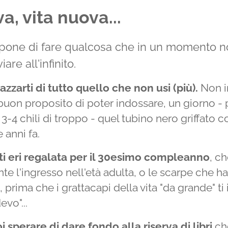
, vita nuova...
mpone di fare qualcosa che in un momento 
iare all'infinito.
azzarti di tutto quello che non usi (più).
Non i
 buon proposito di poter indossare, un giorno -
3-4 chili di troppo - quel tubino nero griffato 
 anni fa.
e ti eri regalata per il 30esimo compleanno
, c
 l'ingresso nell'età adulta, o le scarpe che ha
, prima che i grattacapi della vita "da grande" t
evo"...
sperare di dare fondo alla riserva di libri
ch