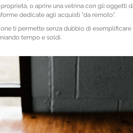
 proprietà, o aprire una vetrina con gli oggetti
aforme dedicate agli acquisti "da remoto".
ne ti permette senza dubbio di esemplificare l
miando tempo e soldi.