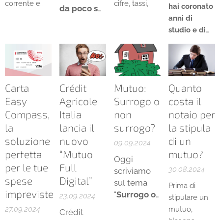
corrente e
cifre, tassi,
hai coronato
da poco sul
aprirne uno
rate e
anni di
mercato
nuovo? Le
requisiti, non
studio e di
italiano,
motivazioni
è semplice.
stage quasi
anche se è
per voler
gratuiti
già attiva
chiudere un
conto
da oltre
corrente
Carta
Crédit
Mutuo:
Quanto
tredici anni
possono
Easy
Agricole
Surrogo o
costa il
in Europa e
essere varie
Compass,
Italia
non
notaio per
America
e differenti da
la
lancia il
surrogo?
la stipula
Latina, con
persona a
soluzione
nuovo
di un
oltre
09.09.2024
persona.
perfetta
“Mutuo
mutuo?
400.000
Oggi
per le tue
Full
famiglie
30.08.2024
scriviamo
spese
Digital”
aiutate a
sul tema
Prima di
impreviste
risolvere i
"
S
urrogo
o
23.09.2024
stipulare un
non
problemi
27.09.2024
mutuo,
Crédit
surrugo?
"