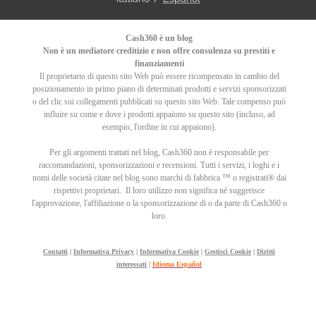
Cash360 è un blog
Non è un mediatore creditizio e non offre consulenza su prestiti e
finanziamenti
Il proprietario di questo sito Web può essere ricompensato in cambio del
posizionamento in primo piano di determinati prodotti e servizi sponsorizzati
o del clic sui collegamenti pubblicati su questo sito Web. Tale compenso può
influire su come e dove i prodotti appaiono su questo sito (incluso, ad
esempio, l'ordine in cui appaiono).
Per gli argomenti trattati nel blog, Cash360 non è responsabile per
raccomandazioni, sponsorizzazioni e recensioni.
Tutti i servizi, i loghi e i
nomi delle società citate nel blog sono marchi di fabbrica ™ o registrati® dai
rispettivi proprietari.
Il loro utilizzo non significa né suggerisce
l'approvazione, l'affiliazione o la sponsorizzazione di o da parte di Cash360 o
loro.
Contatti
|
Informativa Privacy
|
Informativa Cookie
|
Gestisci Cookie
|
Diritti
interessati
|
Idioma Español