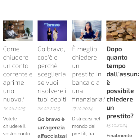
Come
Go bravo,
È meglio
Dopo
chiudere
cos'è e
chiedere
quanto
un conto
perchè
un
tempo
corrente e
sceglierla
prestito in
dall'assun
aprirne
se vuoi
banca o a
è
uno
risolvere i
una
possibile
nuovo?
tuoi debiti
finanziaria?
chiedere
un
18.06.2025
28.02.2025
17.10.2024
prestito?
Volete
Go bravo è
Districarsi nel
15.10.2024
chiudere il
mondo dei
un'agenzia
vostro conto
prestiti, tra
affacciatasi
Finalmente