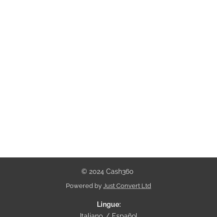
© 2024 Cash360
Powered by
Just Convert Ltd
Lingue
Italiano
Español